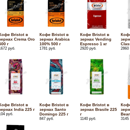
Кофе Bristot в
Кофе Bristot в
Кофе Bristot в
Кофе
зернах Crema Oro
зернах Arabica
зернах Vending
зерн
500 г
100% 500 г
Espresso 1 кг
Clas
1672 руб.
1781 руб.
2920 руб.
2860 
Кофе Bristot в
Кофе Bristot в
Кофе Bristot в
Кофе
зернах India 225 г
зернах Santo
зернах Brasile 225
зерн
104 руб.
Domingo 225 г
г
Bean
847 руб.
1140 руб.
3145 