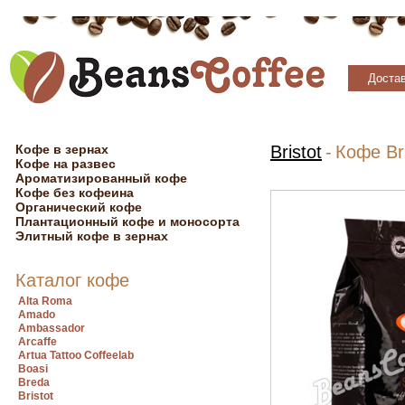
Достав
Кофе в зернах
Bristot
-
Кофе Bri
Кофе на развес
Ароматизированный кофе
Кофе без кофеина
Органический кофе
Плантационный кофе и моносорта
Элитный кофе в зернах
Каталог кофе
Alta Roma
Amado
Ambassador
Arcaffe
Artua Tattoo Coffeelab
Boasi
Breda
Bristot