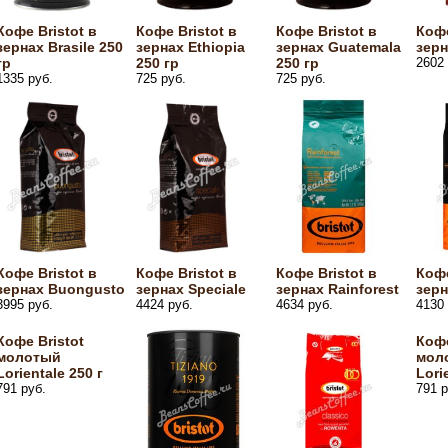
Кофе Bristot в
Кофе Bristot в
Кофе Bristot в
Кофе
зернах Brasile 250
зернах Ethiopia
зернах Guatemala
зерн
гр
250 гр
250 гр
2602 
1335 руб.
725 руб.
725 руб.
Кофе Bristot в
Кофе Bristot в
Кофе Bristot в
Кофе
зернах Buongusto
зернах Speciale
зернах Rainforest
зерн
3995 руб.
4424 руб.
4634 руб.
4130 
Кофе Bristot
Кофе
молотый
мол
Lorientale 250 г
Lori
791 руб.
791 р