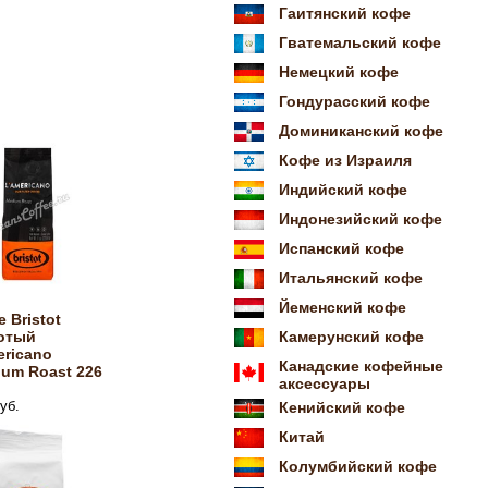
Гаитянский кофе
Гватемальский кофе
Немецкий кофе
Гондурасский кофе
Доминиканский кофе
Кофе из Израиля
Индийский кофе
Индонезийский кофе
Испанский кофе
Итальянский кофе
Йеменский кофе
 Bristot
отый
Камерунский кофе
ricano
Канадские кофейные
um Roast 226
аксессуары
уб.
Кенийский кофе
Китай
Колумбийский кофе