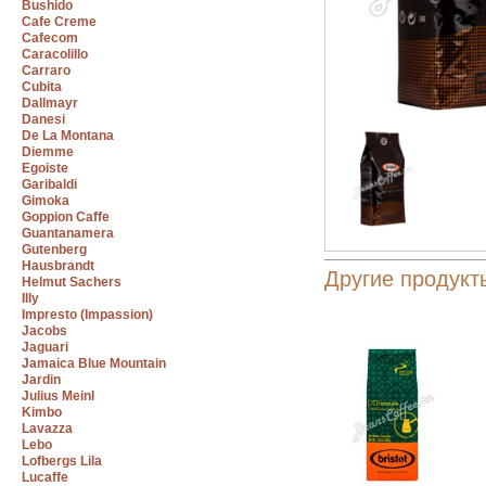
Bushido
Cafe Creme
Cafecom
Caracolillo
Carraro
Cubita
Dallmayr
Danesi
De La Montana
Diemme
Egoiste
Garibaldi
Gimoka
Goppion Caffe
Guantanamera
Gutenberg
Hausbrandt
Другие продукты
Helmut Sachers
Illy
Impresto (Impassion)
Jacobs
Jaguari
Jamaica Blue Mountain
Jardin
Julius Meinl
Kimbo
Lavazza
Lebo
Lofbergs Lila
Lucaffe