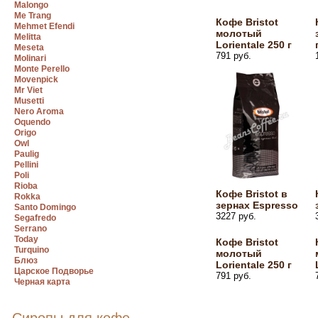
Malongo
Me Trang
Кофе Bristot
Mehmet Efendi
молотый
Melitta
Lorientale 250 г
Meseta
791 руб.
Molinari
Monte Perello
Movenpick
Mr Viet
Musetti
Nero Aroma
Oquendo
Origo
Owl
Paulig
Pellini
Poli
Rioba
Кофе Bristot в
Rokka
зернах Espresso
Santo Domingo
3227 руб.
Segafredo
Serrano
Today
Кофе Bristot
Turquino
молотый
Блюз
Lorientale 250 г
Царское Подворье
791 руб.
Черная карта