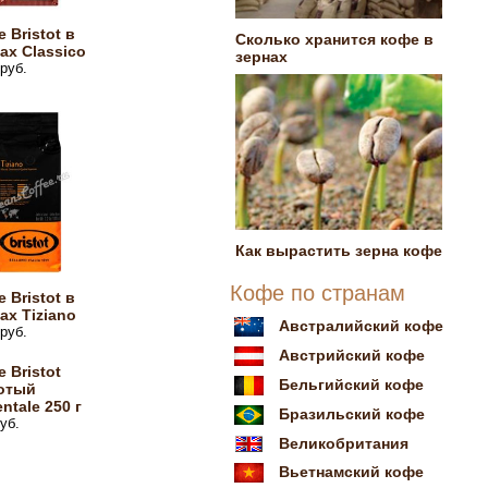
 Bristot в
Сколько хранится кофе в
ах Classico
зернах
руб.
Как вырастить зерна кофе
Кофе по странам
 Bristot в
ах Tiziano
Австралийский кофе
руб.
Австрийский кофе
 Bristot
Бельгийский кофе
отый
entale 250 г
Бразильский кофе
уб.
Великобритания
Вьетнамский кофе