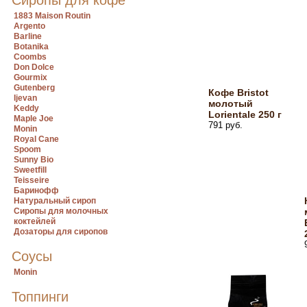
Сиропы для кофе
1883 Maison Routin
Argento
Barline
Botanika
Coombs
Don Dolce
Gourmix
Gutenberg
Кофе Bristot
Ijevan
молотый
Keddy
Lorientale 250 г
Maple Joe
791 руб.
Monin
Royal Cane
Spoom
Sunny Bio
Sweetfill
Teisseire
Баринофф
Натуральный сироп
Сиропы для молочных
коктейлей
Дозаторы для сиропов
Соусы
Monin
Топпинги