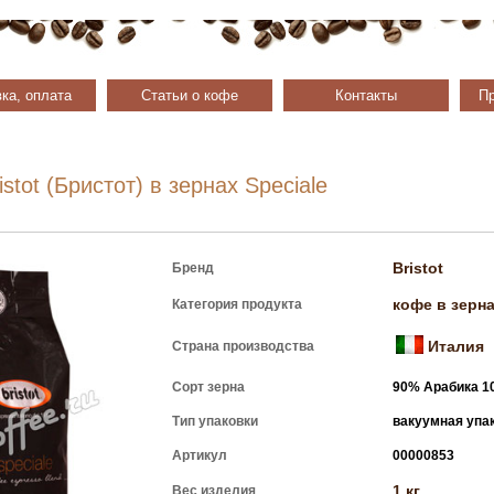
ка, оплата
Статьи о кофе
Контакты
Пр
stot (Бристот) в зернах Speciale
Bristot
Бренд
кофе в зерн
Категория продукта
Италия
Страна производства
Сорт зерна
90% Арабика 1
Тип упаковки
вакуумная упа
Артикул
00000853
1 кг
Вес изделия