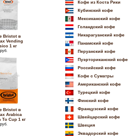
Кофе из Коста Рики
Кубинский кофе
Мексиканский кофе
Голандский кофе
Никарагуанский кофе
 Bristot в
ах Vending
Панамский кофе
sico 1 кг
руб.
Перуанский кофе
Пуэрториканский кофе
Российский кофе
Кофе с Суматры
Американский кофе
Турецкий кофе
Финский кофе
Французский кофе
 Bristot в
ах Arabica
Швейцарский кофе
 To Cup 1 кг
руб.
Швеция
Эквадорский кофе