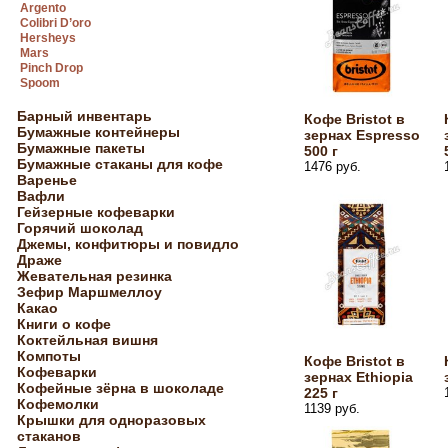
Argento
Colibri D’oro
Hersheys
Mars
Pinch Drop
Spoom
Барный инвентарь
Кофе Bristot в
Бумажные контейнеры
зернах Espresso
Бумажные пакеты
500 г
Бумажные стаканы для кофе
1476 руб.
Варенье
Вафли
Гейзерные кофеварки
Горячий шоколад
Джемы, конфитюры и повидло
Драже
Жевательная резинка
Зефир Маршмеллоу
Какао
Книги о кофе
Коктейльная вишня
Компоты
Кофе Bristot в
Кофеварки
зернах Ethiopia
Кофейные зёрна в шоколаде
225 г
Кофемолки
1139 руб.
Крышки для одноразовых
стаканов