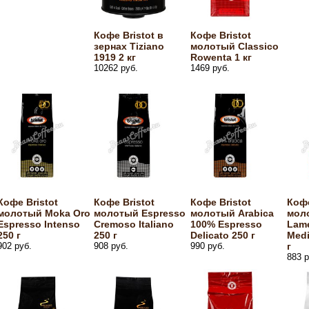
Кофе Bristot в
Кофе Bristot
зернах Tiziano
молотый Classico
1919 2 кг
Rowenta 1 кг
10262 руб.
1469 руб.
Кофе Bristot
Кофе Bristot
Кофе Bristot
Кофе
молотый Moka Oro
молотый Espresso
молотый Arabica
мол
Espresso Intenso
Cremoso Italiano
100% Espresso
Lame
250 г
250 г
Delicato 250 г
Medi
902 руб.
908 руб.
990 руб.
г
883 р