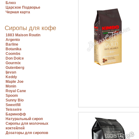
Блюз
Царское Подворье
Черная карта
Сиропы для кофе
1883 Maison Routin
Argento
Barline
Botanika
Coombs
Don Dolce
Gourmix
Gutenberg
Ijevan
Keddy
Maple Joe
Monin
Royal Cane
Spoom
Sunny Bio
Sweetfill
Teisseire
Баринофф
Натуральный сироп
Сиропы для молочных
коктейлей
Дозаторы для сиропов