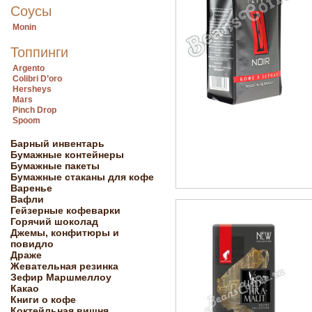
Соусы
Monin
Топпинги
Argento
Colibri D’oro
Hersheys
Mars
Pinch Drop
Spoom
Барный инвентарь
Бумажные контейнеры
Бумажные пакеты
Бумажные стаканы для кофе
Варенье
Вафли
Гейзерные кофеварки
Горячий шоколад
Джемы, конфитюры и
повидло
Драже
Жевательная резинка
Зефир Маршмеллоу
Какао
Книги о кофе
Коктейльная вишня