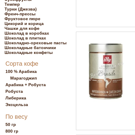
Темпер
Турки (Джезва)
Френч-прессы
Фруктовое пюре
Цикорий и корица
Чашки для кофе
Шоколад в коробках
Шоколад в плитках
Шоколадно-ореховые пасты
Шоколадные батончики
Шоколадные конфеты
Сорта кофе
100 % Арабика
Марагоджип
Арабика + Робуста
Робуста
Либерика
Эксцельза
По весу
50 гр
800 гр