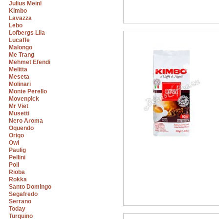
Julius Meinl
Kimbo
Lavazza
Lebo
Lofbergs Lila
Lucaffe
Malongo
Me Trang
Mehmet Efendi
Melitta
Meseta
Molinari
Monte Perello
Movenpick
Mr Viet
Musetti
Nero Aroma
Oquendo
Origo
Owl
Paulig
Pellini
Poli
Rioba
Rokka
Santo Domingo
Segafredo
Serrano
Today
Turquino