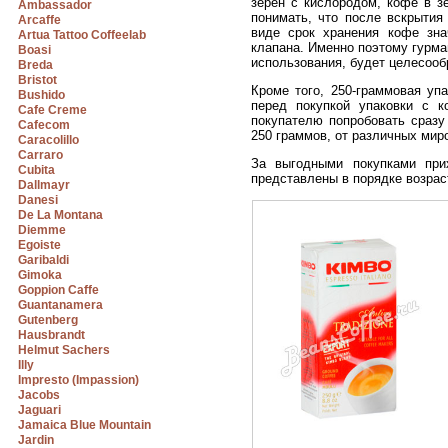
зерен с кислородом, кофе в з
Ambassador
понимать, что после вскрытия
Arcaffe
виде срок хранения кофе зна
Artua Tattoo Coffeelab
клапана. Именно поэтому гурм
Boasi
использования, будет целесообр
Breda
Bristot
Кроме того, 250-граммовая уп
Bushido
перед покупкой упаковки с 
Cafe Creme
покупателю попробовать сразу
Cafecom
250 граммов, от различных мир
Caracolillo
Carraro
За выгодными покупками при
Cubita
представлены в порядке возрас
Dallmayr
Danesi
De La Montana
Diemme
Egoiste
Garibaldi
Gimoka
Goppion Caffe
Guantanamera
Gutenberg
Hausbrandt
Helmut Sachers
Illy
Impresto (Impassion)
Jacobs
Jaguari
Jamaica Blue Mountain
Jardin