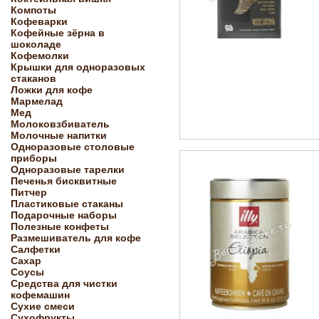
Компоты
Кофеварки
Кофейные зёрна в
шоколаде
Кофемолки
Крышки для одноразовых
стаканов
Ложки для кофе
Мармелад
Мед
Молоковзбиватель
Молочные напитки
Одноразовые столовые
приборы
Одноразовые тарелки
Печенья бисквитные
Питчер
Пластиковые стаканы
Подарочные наборы
Полезные конфеты
Размешиватель для кофе
Салфетки
Сахар
Соусы
Средства для чистки
кофемашин
Сухие смеси
Сухофрукты