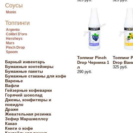
Соусы
Monin
Топпинги
Argento
Colibri D’oro
Hersheys
Mars
Pinch Drop
Spoom
Топпинг Pinch
Топпинг 
Барный инвентарь
Drop Черника 1
Drop Ван
Бумажные контейнеры
л
325 руб.
Бумажные пакеты
290 руб.
Бумажные стаканы для кофе
Варенье
Вафли
Гейзерные кофеварки
Горячий шоколад
Джемы, конфитюры и
повидло
Драже
Жевательная резинка
Зефир Маршмеллоу
Какао
Книги о кофе