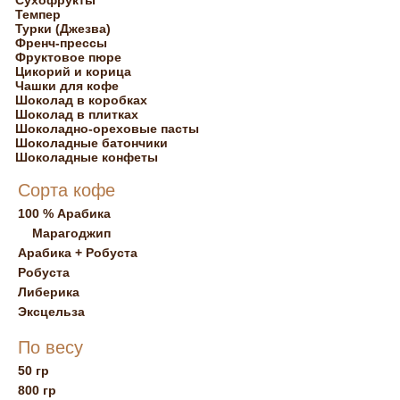
Сухофрукты
Темпер
Турки (Джезва)
Френч-прессы
Фруктовое пюре
Цикорий и корица
Чашки для кофе
Шоколад в коробках
Шоколад в плитках
Шоколадно-ореховые пасты
Шоколадные батончики
Шоколадные конфеты
Сорта кофе
100 % Арабика
Марагоджип
Арабика + Робуста
Робуста
Либерика
Эксцельза
По весу
50 гр
800 гр