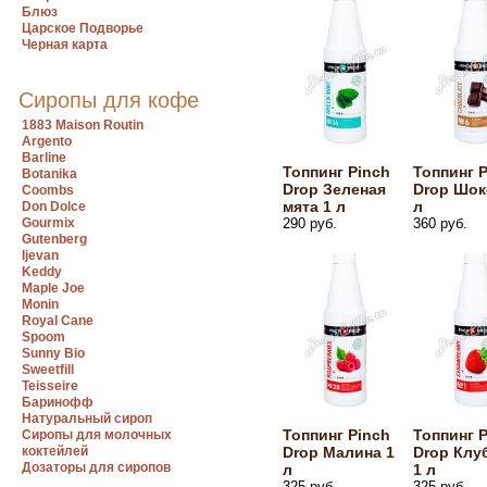
Блюз
Царское Подворье
Черная карта
Сиропы для кофе
1883 Maison Routin
Argento
Barline
Топпинг Pinch
Топпинг 
Botanika
Drop Зеленая
Drop Шок
Coombs
мята 1 л
л
Don Dolce
Gourmix
290 руб.
360 руб.
Gutenberg
Ijevan
Keddy
Maple Joe
Monin
Royal Cane
Spoom
Sunny Bio
Sweetfill
Teisseire
Баринофф
Натуральный сироп
Топпинг Pinch
Топпинг 
Сиропы для молочных
коктейлей
Drop Малина 1
Drop Клу
Дозаторы для сиропов
л
1 л
325 руб.
325 руб.