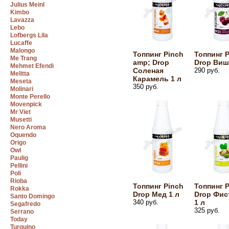
Julius Meinl
Kimbo
Lavazza
Lebo
Lofbergs Lila
Lucaffe
Malongo
Топпинг Pinch
Топпинг 
Me Trang
amp; Drop
Drop Виш
Mehmet Efendi
Соленая
290 руб.
Melitta
Карамель 1 л
Meseta
350 руб.
Molinari
Monte Perello
Movenpick
Mr Viet
Musetti
Nero Aroma
Oquendo
Origo
Owl
Paulig
Pellini
Poli
Rioba
Топпинг Pinch
Топпинг 
Rokka
Drop Мед 1 л
Drop Фис
Santo Domingo
340 руб.
1 л
Segafredo
325 руб.
Serrano
Today
Turquino