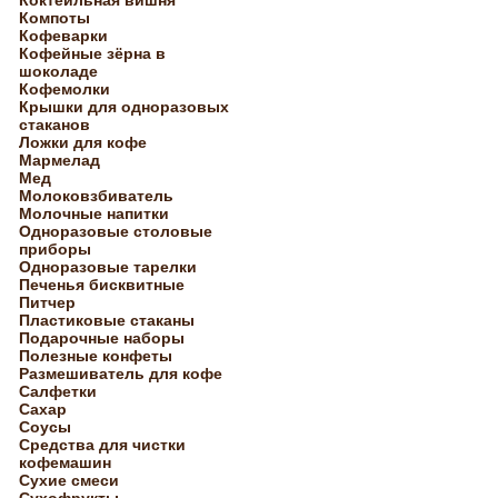
Коктейльная вишня
Компоты
Кофеварки
Кофейные зёрна в
шоколаде
Кофемолки
Крышки для одноразовых
стаканов
Ложки для кофе
Мармелад
Мед
Молоковзбиватель
Молочные напитки
Одноразовые столовые
приборы
Одноразовые тарелки
Печенья бисквитные
Питчер
Пластиковые стаканы
Подарочные наборы
Полезные конфеты
Размешиватель для кофе
Салфетки
Сахар
Соусы
Средства для чистки
кофемашин
Сухие смеси