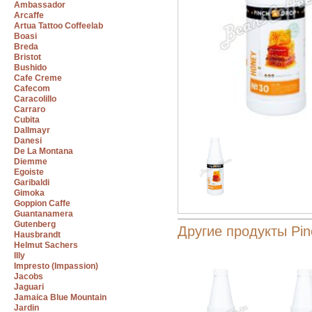
Ambassador
Arcaffe
Artua Tattoo Coffeelab
Boasi
Breda
Bristot
Bushido
Cafe Creme
Cafecom
Caracolillo
Carraro
Cubita
Dallmayr
Danesi
De La Montana
Diemme
Egoiste
Garibaldi
Gimoka
Goppion Caffe
Guantanamera
Gutenberg
Другие продукты Pin
Hausbrandt
Helmut Sachers
Illy
Impresto (Impassion)
Jacobs
Jaguari
Jamaica Blue Mountain
Jardin