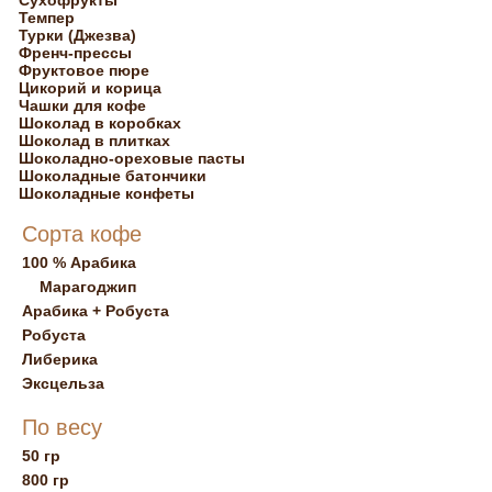
Сухофрукты
Темпер
Турки (Джезва)
Френч-прессы
Фруктовое пюре
Цикорий и корица
Чашки для кофе
Шоколад в коробках
Шоколад в плитках
Шоколадно-ореховые пасты
Шоколадные батончики
Шоколадные конфеты
Сорта кофе
100 % Арабика
Марагоджип
Арабика + Робуста
Робуста
Либерика
Эксцельза
По весу
50 гр
800 гр