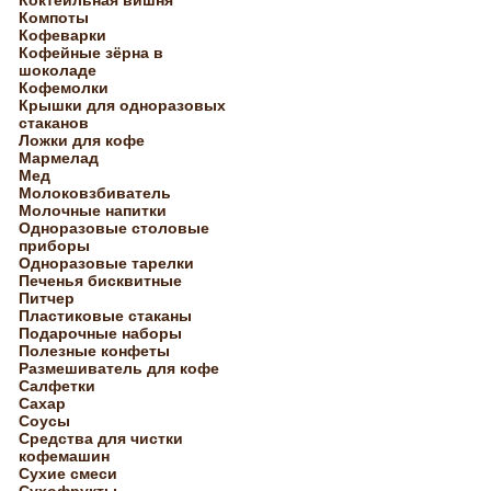
Коктейльная вишня
Компоты
Кофеварки
Кофейные зёрна в
шоколаде
Кофемолки
Крышки для одноразовых
стаканов
Ложки для кофе
Мармелад
Мед
Молоковзбиватель
Молочные напитки
Одноразовые столовые
приборы
Одноразовые тарелки
Печенья бисквитные
Питчер
Пластиковые стаканы
Подарочные наборы
Полезные конфеты
Размешиватель для кофе
Салфетки
Сахар
Соусы
Средства для чистки
кофемашин
Сухие смеси