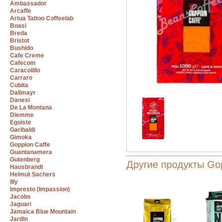
Ambassador
Arcaffe
Artua Tattoo Coffeelab
Boasi
Breda
Bristot
Bushido
Cafe Creme
Cafecom
Caracolillo
Carraro
Cubita
Dallmayr
Danesi
De La Montana
Diemme
Egoiste
Garibaldi
Gimoka
Goppion Caffe
Guantanamera
Gutenberg
Другие продукты Gop
Hausbrandt
Helmut Sachers
Illy
Impresto (Impassion)
Jacobs
Jaguari
Jamaica Blue Mountain
Jardin