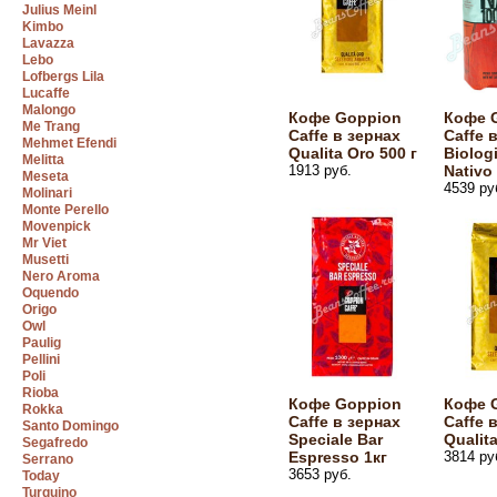
Julius Meinl
Kimbo
Lavazza
Lebo
Lofbergs Lila
Lucaffe
Malongo
Кофе Goppion
Кофе 
Me Trang
Caffe в зернах
Caffe 
Mehmet Efendi
Qualita Oro 500 г
Biolog
Melitta
1913 руб.
Nativo
Meseta
4539 ру
Molinari
Monte Perello
Movenpick
Mr Viet
Musetti
Nero Aroma
Oquendo
Origo
Owl
Paulig
Pellini
Poli
Rioba
Кофе Goppion
Кофе 
Rokka
Caffe в зернах
Caffe 
Santo Domingo
Speciale Bar
Qualita
Segafredo
Espresso 1кг
3814 ру
Serrano
3653 руб.
Today
Turquino