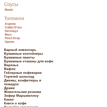
Соусы
Monin
Топпинги
Argento
Colibri D’oro
Hersheys
Mars
Pinch Drop
Spoom
Барный инвентарь
Бумажные контейнеры
Бумажные пакеты
Бумажные стаканы для кофе
Варенье
Вафли
Гейзерные кофеварки
Горячий шоколад
Джемы, конфитюры и
повидло
Драже
Жевательная резинка
Зефир Маршмеллоу
Какао
Книги о кофе