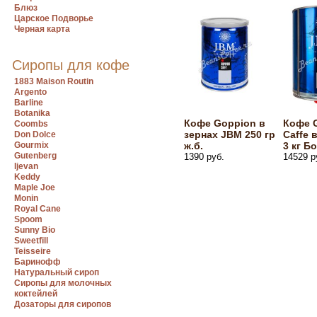
Блюз
Царское Подворье
Черная карта
Сиропы для кофе
1883 Maison Routin
Argento
Barline
Botanika
Кофе Goppion в
Кофе 
Coombs
зернах JBM 250 гр
Caffe 
Don Dolce
Gourmix
ж.б.
3 кг Б
Gutenberg
1390 руб.
14529 р
Ijevan
Keddy
Maple Joe
Monin
Royal Cane
Spoom
Sunny Bio
Sweetfill
Teisseire
Баринофф
Натуральный сироп
Сиропы для молочных
коктейлей
Дозаторы для сиропов