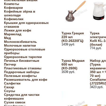
Коктейльная вишня
Компоты
Кофеварки
Кофейные зёрна в
шоколаде
Кофемолки
Крышки для одноразовых
стаканов
Ложки для кофе
Турка Грация
Турка
Мармелад
220 мл
электрич
Мед
(КО-26220ГЦ)
Kelli KL-
Молоковзбиватель
1439 руб.
(белая)
Молочные напитки
774 руб.
Одноразовые столовые
приборы
Одноразовые тарелки
Печенья бисквитные
Турка Медная
Набор дл
Питчер
600 мл
(Турка
Пластиковые стаканы
(КО-2606)
керамиче
Подарочные наборы
1639 руб.
350 мл +
Полезные конфеты
70 мл)
Размешиватель для кофе
Ceraflame
Салфетки
(J7225RU
Сахар
3423 руб.
Соусы
Средства для чистки
кофемашин
Сухие смеси