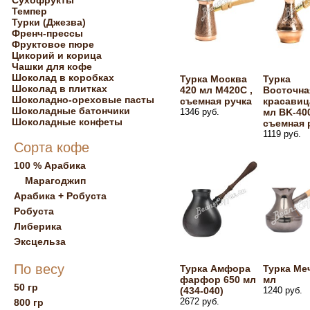
Сухофрукты
Темпер
Турки (Джезва)
Френч-прессы
Фруктовое пюре
Цикорий и корица
Чашки для кофе
Шоколад в коробках
Турка Москва
Турка
Шоколад в плитках
420 мл М420С ,
Восточна
Шоколадно-ореховые пасты
съемная ручка
красавиц
Шоколадные батончики
1346 руб.
мл BK-40
Шоколадные конфеты
съемная 
1119 руб.
Сорта кофе
100 % Арабика
Марагоджип
Арабика + Робуста
Робуста
Либерика
Эксцельза
По весу
Турка Амфора
Турка Ме
фарфор 650 мл
мл
50 гр
(434-040)
1240 руб.
2672 руб.
800 гр