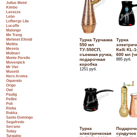
Julius Meinl
Kimbo
Lavazza
Lebo
Lofbergs Lila
Lucaffe
Malongo
Me Trang
Mehmet Efendi
Турка Турчанка
Турка
Melitta
550 мл
электрич
Meseta
ТУ-550СП,
Kelli KL-
Molinari
съемная ручка,
600 мл (ч
Monte Perello
подарочная
885 руб.
Movenpick
коробка
Mr Viet
1251 руб.
Musetti
Nero Aroma
Oquendo
Origo
Owl
Paulig
Pellini
Poli
Rioba
Rokka
Santo Domingo
Segafredo
Serrano
Турка
Подароч
Today
электрическая
сундучок
Turquino