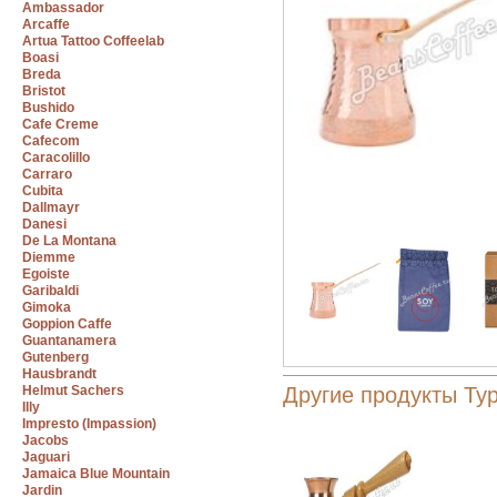
Ambassador
Arcaffe
Artua Tattoo Coffeelab
Boasi
Breda
Bristot
Bushido
Cafe Creme
Cafecom
Caracolillo
Carraro
Cubita
Dallmayr
Danesi
De La Montana
Diemme
Egoiste
Garibaldi
Gimoka
Goppion Caffe
Guantanamera
Gutenberg
Hausbrandt
Helmut Sachers
Другие продукты Тур
Illy
Impresto (Impassion)
Jacobs
Jaguari
Jamaica Blue Mountain
Jardin