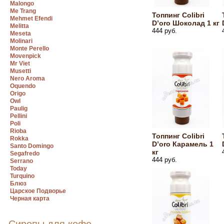
Malongo
Me Trang
Топпинг Colibri
Mehmet Efendi
D’oro Шоколад 1 кг
Melitta
444 руб.
Meseta
Molinari
Monte Perello
Movenpick
Mr Viet
Musetti
Nero Aroma
Oquendo
Origo
Owl
Paulig
Pellini
Poli
Rioba
Топпинг Colibri
Rokka
D’oro Карамель 1
Santo Domingo
кг
Segafredo
444 руб.
Serrano
Today
Turquino
Блюз
Царское Подворье
Черная карта