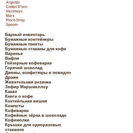
Argento
Colibri D’oro
Hersheys
Mars
Pinch Drop
Spoom
Барный инвентарь
Бумажные контейнеры
Бумажные пакеты
Бумажные стаканы для кофе
Варенье
Вафли
Гейзерные кофеварки
Горячий шоколад
Джемы, конфитюры и повидло
Драже
Жевательная резинка
Зефир Маршмеллоу
Какао
Книги о кофе
Коктейльная вишня
Компоты
Кофеварки
Кофейные зёрна в шоколаде
Кофемолки
Крышки для одноразовых
стаканов