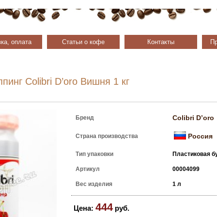
ка, оплата
Статьи о кофе
Контакты
Пр
ппинг Colibri D’oro Вишня 1 кг
Colibri D’oro
Бренд
Россия
Страна производства
Тип упаковки
Пластиковая б
Артикул
00004099
Вес изделия
1 л
444
Цена:
руб.