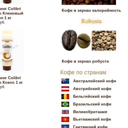
инг Colibri
Кофе в зернах калорийность
ro Кленовый
п 1 кг
уб.
Кофе в зернах робуста
Кофе по странам
инг Colibri
Австралийский кофе
o Кокос 1 кг
уб.
Австрийский кофе
Бельгийский кофе
Бразильский кофе
Великобритания
Вьетнамский кофе
Гаитянский кофе