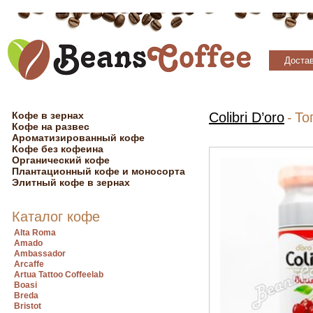
Достав
Кофе в зернах
Colibri D’oro
-
То
Кофе на развес
Ароматизированный кофе
Кофе без кофеина
Органический кофе
Плантационный кофе и моносорта
Элитный кофе в зернах
Каталог кофе
Alta Roma
Amado
Ambassador
Arcaffe
Artua Tattoo Coffeelab
Boasi
Breda
Bristot