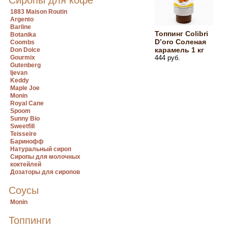
Сиропы для кофе
1883 Maison Routin
Argento
Barline
Топпинг Colibri
Botanika
D’oro Соленая
Coombs
карамель 1 кг
Don Dolce
Gourmix
444 руб.
Gutenberg
Ijevan
Keddy
Maple Joe
Monin
Royal Cane
Spoom
Sunny Bio
Sweetfill
Teisseire
Баринофф
Натуральный сироп
Сиропы для молочных
коктейлей
Дозаторы для сиропов
Соусы
Monin
Топпинги