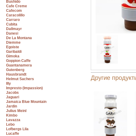
Bushido
Cafe Creme
Cafecom
Caracolillo
Carraro
Cubita
Dallmayr
Danesi
De La Montana
Diemme
Egoiste
Garibaldi
Gimoka
Goppion Caffe
Guantanamera
Gutenberg
Hausbrandt
Другие продукты
Helmut Sachers
Illy
Impresto (Impassion)
Jacobs
Jaguari
Jamaica Blue Mountain
Jardin
Julius Meinl
Kimbo
Lavazza
Lebo
Lofbergs Lila
Lucaffe