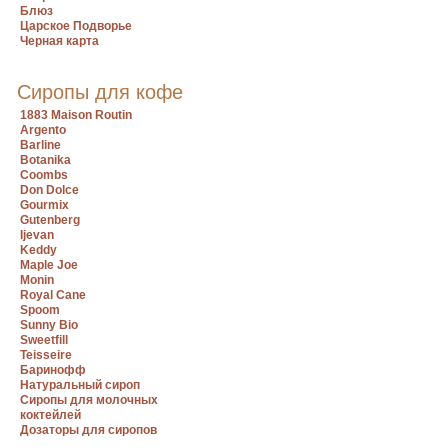
Блюз
Царское Подворье
Черная карта
Сиропы для кофе
1883 Maison Routin
Argento
Barline
Botanika
Coombs
Don Dolce
Gourmix
Gutenberg
Ijevan
Keddy
Maple Joe
Monin
Royal Cane
Spoom
Sunny Bio
Sweetfill
Teisseire
Баринофф
Натуральный сироп
Сиропы для молочных
коктейлей
Дозаторы для сиропов