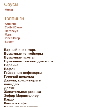
Соусы
Monin
Топпинги
Argento
Colibri D’oro
Hersheys
Mars
Pinch Drop
Spoom
Барный инвентарь
Бумажные контейнеры
Бумажные пакеты
Бумажные стаканы для кофе
Варенье
Вафли
Гейзерные кофеварки
Горячий шоколад
Джемы, конфитюры и
повидло
Драже
Жевательная резинка
Зефир Маршмеллоу
Какао
Книги о кофе