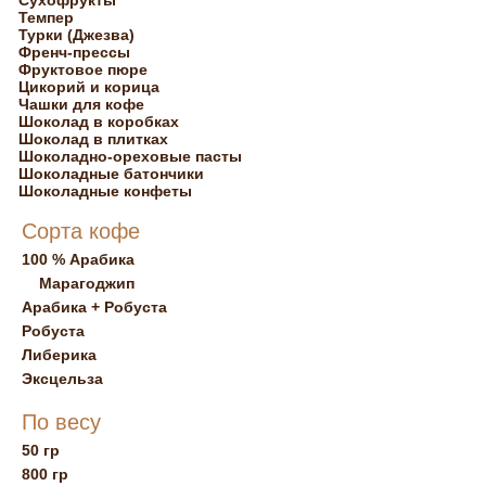
Сухофрукты
Темпер
Турки (Джезва)
Френч-прессы
Фруктовое пюре
Цикорий и корица
Чашки для кофе
Шоколад в коробках
Шоколад в плитках
Шоколадно-ореховые пасты
Шоколадные батончики
Шоколадные конфеты
Сорта кофе
100 % Арабика
Марагоджип
Арабика + Робуста
Робуста
Либерика
Эксцельза
По весу
50 гр
800 гр