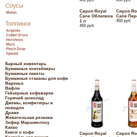
Соусы
Сироп Royal
Сироп Ro
Monin
Cane Облепиха
Cane Пер
1 л
450 руб.
Топпинги
450 руб.
Argento
Colibri D’oro
Hersheys
Mars
Pinch Drop
Spoom
Барный инвентарь
Бумажные контейнеры
Бумажные пакеты
Бумажные стаканы для кофе
Варенье
Вафли
Гейзерные кофеварки
Горячий шоколад
Джемы, конфитюры и
повидло
Драже
Жевательная резинка
Зефир Маршмеллоу
Какао
Книги о кофе
Сироп Royal
Сироп Ro