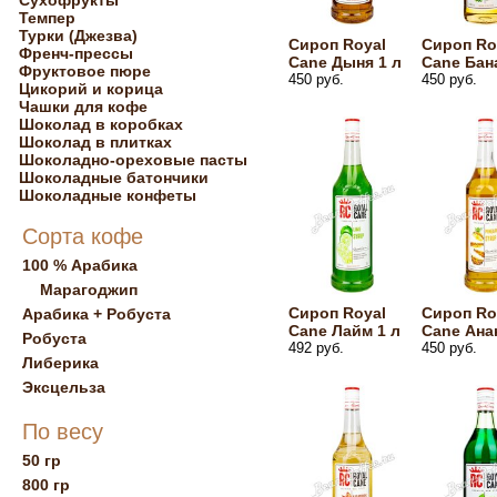
Сухофрукты
Темпер
Турки (Джезва)
Сироп Royal
Сироп Ro
Френч-прессы
Cane Дыня 1 л
Cane Бан
Фруктовое пюре
450 руб.
450 руб.
Цикорий и корица
Чашки для кофе
Шоколад в коробках
Шоколад в плитках
Шоколадно-ореховые пасты
Шоколадные батончики
Шоколадные конфеты
Сорта кофе
100 % Арабика
Марагоджип
Сироп Royal
Сироп Ro
Арабика + Робуста
Cane Лайм 1 л
Cane Ана
Робуста
492 руб.
450 руб.
Либерика
Эксцельза
По весу
50 гр
800 гр