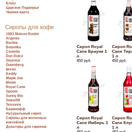
Блюз
Царское Подворье
Черная карта
Сиропы для кофе
1883 Maison Routin
Argento
Barline
Сироп Royal
Сироп Ro
Botanika
Cane Брауни 1
Cane Тир
Coombs
л
1 л
Don Dolce
Gourmix
450 руб.
450 руб.
Gutenberg
Ijevan
Keddy
Maple Joe
Monin
Royal Cane
Spoom
Sunny Bio
Sweetfill
Teisseire
Баринофф
Натуральный сироп
Сироп Royal
Сироп Ro
Сиропы для молочных
коктейлей
Cane Имбирь 1
Cane Клу
Дозаторы для сиропов
л
1 л
450 руб.
450 руб.