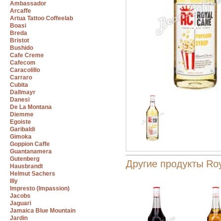
Ambassador
Arcaffe
Artua Tattoo Coffeelab
Boasi
Breda
Bristot
Bushido
Cafe Creme
Cafecom
Caracolillo
Carraro
Cubita
Dallmayr
Danesi
De La Montana
Diemme
Egoiste
Garibaldi
Gimoka
Goppion Caffe
Guantanamera
Gutenberg
Другие продукты Ro
Hausbrandt
Helmut Sachers
Illy
Impresto (Impassion)
Jacobs
Jaguari
Jamaica Blue Mountain
Jardin