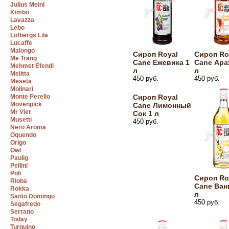
Julius Meinl
Kimbo
Lavazza
Lebo
Lofbergs Lila
Lucaffe
Malongo
Сироп Royal
Сироп Ro
Me Trang
Cane Ежевика 1
Cane Ара
Mehmet Efendi
л
л
Melitta
450 руб.
450 руб.
Meseta
Molinari
Monte Perello
Сироп Royal
Movenpick
Cane Лимонный
Mr Viet
Сок 1 л
Musetti
450 руб.
Nero Aroma
Oquendo
Origo
Owl
Paulig
Pellini
Poli
Сироп Ro
Rioba
Cane Ван
Rokka
л
Santo Domingo
450 руб.
Segafredo
Serrano
Today
Turquino