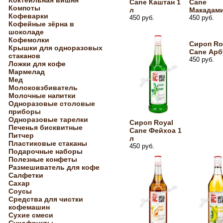
Коктейльная вишня
Cane Каштан 1
Cane
Компоты
л
Макадами
Кофеварки
450 руб.
450 руб.
Кофейные зёрна в
шоколаде
Кофемолки
Сироп Ro
Крышки для одноразовых
Cane Арб
стаканов
450 руб.
Ложки для кофе
Мармелад
Мед
Молоковзбиватель
Молочные напитки
Одноразовые столовые
приборы
Одноразовые тарелки
Сироп Royal
Печенья бисквитные
Cane Фейхоа 1
Питчер
л
Пластиковые стаканы
450 руб.
Подарочные наборы
Полезные конфеты
Размешиватель для кофе
Салфетки
Сахар
Соусы
Средства для чистки
кофемашин
Сухие смеси