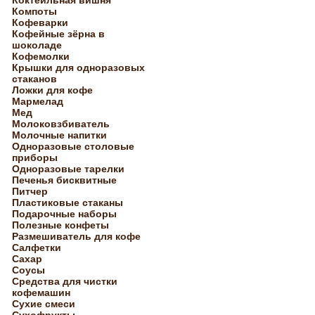
Коктейльная вишня
Компоты
Кофеварки
Кофейные зёрна в
шоколаде
Кофемолки
Крышки для одноразовых
стаканов
Ложки для кофе
Мармелад
Мед
Молоковзбиватель
Молочные напитки
Одноразовые столовые
приборы
Одноразовые тарелки
Печенья бисквитные
Питчер
Пластиковые стаканы
Подарочные наборы
Полезные конфеты
Размешиватель для кофе
Салфетки
Сахар
Соусы
Средства для чистки
кофемашин
Сухие смеси