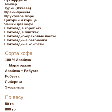
Сухофрукты
Темпер
Турки (Джезва)
Френч-прессы
Фруктовое пюре
Цикорий и корица
Чашки для кофе
Шоколад в коробках
Шоколад в плитках
Шоколадно-ореховые пасты
Шоколадные батончики
Шоколадные конфеты
Сорта кофе
100 % Арабика
Марагоджип
Арабика + Робуста
Робуста
Либерика
Эксцельза
По весу
50 гр
800 гр