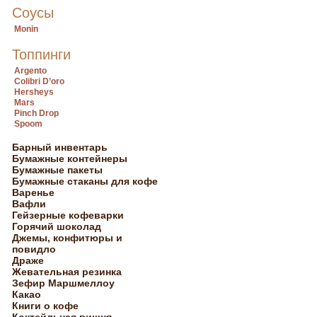
Соусы
Monin
Топпинги
Argento
Colibri D’oro
Hersheys
Mars
Pinch Drop
Spoom
Барный инвентарь
Бумажные контейнеры
Бумажные пакеты
Бумажные стаканы для кофе
Варенье
Вафли
Гейзерные кофеварки
Горячий шоколад
Джемы, конфитюры и
повидло
Драже
Жевательная резинка
Зефир Маршмеллоу
Какао
Книги о кофе