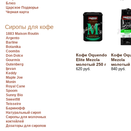
Блюз
Царское Подворье
Черная карта
Сиропы для кофе
1883 Maison Routin
Argento
Barline
Botanika
Coombs
Кофе Oquendo
Кофе Oq
Don Dolce
Elite Mezcla
Mezcla
Gourmix
молотый 250 г
молотый 
Gutenberg
Ijevan
620 руб.
840 руб.
Keddy
Maple Joe
Monin
Royal Cane
Spoom
Sunny Bio
Sweetfill
Teisseire
Баринофф
Натуральный сироп
Сиропы для молочных
коктейлей
Дозаторы для сиропов