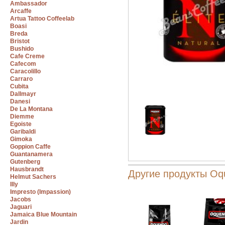
Ambassador
Arcaffe
Artua Tattoo Coffeelab
Boasi
Breda
Bristot
Bushido
Cafe Creme
Cafecom
Caracolillo
Carraro
Cubita
Dallmayr
Danesi
De La Montana
Diemme
Egoiste
Garibaldi
Gimoka
Goppion Caffe
Guantanamera
Gutenberg
Hausbrandt
Другие продукты Oq
Helmut Sachers
Illy
Impresto (Impassion)
Jacobs
Jaguari
Jamaica Blue Mountain
Jardin