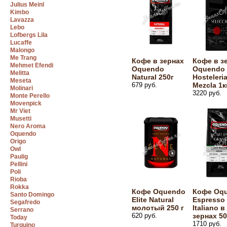
Julius Meinl
Kimbo
Lavazza
Lebo
Lofbergs Lila
Lucaffe
Malongo
Me Trang
Кофе в зернах
Кофе в з
Mehmet Efendi
Oquendo
Oquendo
Melitta
Natural 250г
Hosteleri
Meseta
679 руб.
Mezcla 1к
Molinari
3220 руб.
Monte Perello
Movenpick
Mr Viet
Musetti
Nero Aroma
Oquendo
Origo
Owl
Paulig
Pellini
Poli
Rioba
Rokka
Кофе Oquendo
Кофе Oq
Santo Domingo
Elite Natural
Espresso
Segafredo
молотый 250 г
Italiano в
Serrano
620 руб.
зернах 50
Today
1710 руб.
Turquino