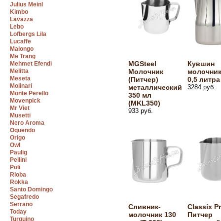
Julius Meinl
Kimbo
Lavazza
Lebo
Lofbergs Lila
Lucaffe
Malongo
Me Trang
MGSteel
Кувшин
Mehmet Efendi
Melitta
Молочник
молочник
Meseta
(Питчер)
0,5 литра
Molinari
металлический
3284 руб.
Monte Perello
350 мл
Movenpick
(MKL350)
Mr Viet
933 руб.
Musetti
Nero Aroma
Oquendo
Origo
Owl
Paulig
Pellini
Poli
Rioba
Rokka
Santo Domingo
Segafredo
Serrano
Сливник-
Classix P
Today
молочник 130
Питчер
Turquino