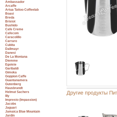
Ambassador
Arcaffe
Artua Tattoo Coffeelab
Boasi
Breda
Bristot
Bushido
Cafe Creme
Cafecom
Caracolillo
Carraro
Cubita
Dallmayr
Danesi
De La Montana
Diemme
Egoiste
Garibaldi
Gimoka
Goppion Caffe
Guantanamera
Gutenberg
Hausbrandt
Другие продукты Пи
Helmut Sachers
Illy
Impresto (Impassion)
Jacobs
Jaguari
Jamaica Blue Mountain
Jardin