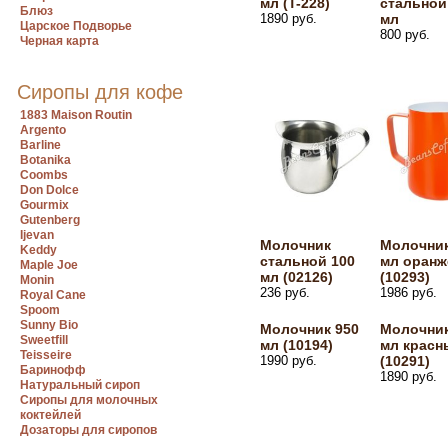
мл (T-228)
стальной
Блюз
1890 руб.
мл
Царское Подворье
800 руб.
Черная карта
Сиропы для кофе
1883 Maison Routin
Argento
Barline
Botanika
Coombs
Don Dolce
Gourmix
Gutenberg
Ijevan
Молочник
Молочник
Keddy
стальной 100
мл оран
Maple Joe
мл (02126)
(10293)
Monin
236 руб.
1986 руб.
Royal Cane
Spoom
Sunny Bio
Молочник 950
Молочник
Sweetfill
мл (10194)
мл красн
Teisseire
1990 руб.
(10291)
Баринофф
1890 руб.
Натуральный сироп
Сиропы для молочных
коктейлей
Дозаторы для сиропов