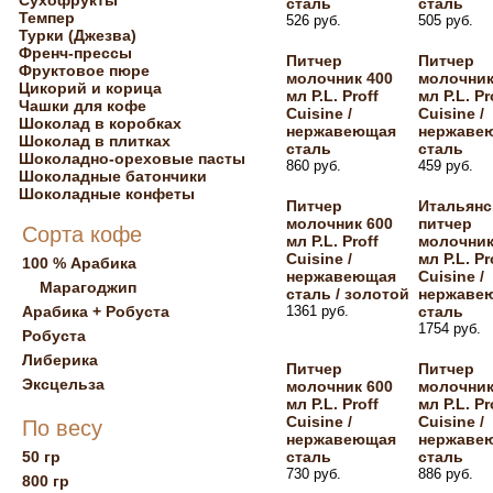
Сухофрукты
сталь
сталь
Темпер
526 руб.
505 руб.
Турки (Джезва)
Френч-прессы
Питчер
Питчер
Фруктовое пюре
молочник 400
молочник
Цикорий и корица
мл P.L. Proff
мл P.L. Pr
Чашки для кофе
Cuisine /
Cuisine /
Шоколад в коробках
нержавеющая
нержаве
Шоколад в плитках
сталь
сталь
Шоколадно-ореховые пасты
860 руб.
459 руб.
Шоколадные батончики
Шоколадные конфеты
Питчер
Итальянс
молочник 600
питчер
Сорта кофе
мл P.L. Proff
молочник
Cuisine /
мл P.L. Pr
100 % Арабика
нержавеющая
Cuisine /
Марагоджип
сталь / золотой
нержаве
Арабика + Робуста
1361 руб.
сталь
1754 руб.
Робуста
Либерика
Питчер
Питчер
Эксцельза
молочник 600
молочник
мл P.L. Proff
мл P.L. Pr
Cuisine /
Cuisine /
По весу
нержавеющая
нержаве
50 гр
сталь
сталь
730 руб.
886 руб.
800 гр