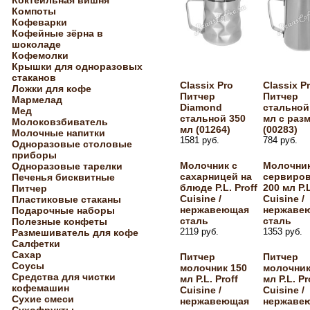
Коктейльная вишня
Компоты
Кофеварки
Кофейные зёрна в
шоколаде
Кофемолки
Крышки для одноразовых
стаканов
Classix Pro
Classix P
Ложки для кофе
Питчер
Питчер
Мармелад
Diamond
стальной
Мед
стальной 350
мл с раз
Молоковзбиватель
мл (01264)
(00283)
Молочные напитки
1581 руб.
784 руб.
Одноразовые столовые
приборы
Молочник с
Молочни
Одноразовые тарелки
сахарницей на
сервиро
Печенья бисквитные
блюде P.L. Proff
200 мл P.L
Питчер
Cuisine /
Cuisine /
Пластиковые стаканы
нержавеющая
нержаве
Подарочные наборы
сталь
сталь
Полезные конфеты
2119 руб.
1353 руб.
Размешиватель для кофе
Салфетки
Сахар
Питчер
Питчер
Соусы
молочник 150
молочник
Средства для чистки
мл P.L. Proff
мл P.L. Pr
кофемашин
Cuisine /
Cuisine /
Сухие смеси
нержавеющая
нержаве