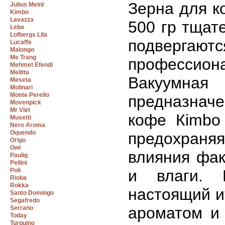
Зерна для к
Julius Meinl
Kimbo
Lavazza
500 гр тщат
Lebo
Lofbergs Lila
подвергают
Lucaffe
Malongo
Me Trang
профессион
Mehmet Efendi
Melitta
Вакуумная
Meseta
Molinari
Monte Perello
предназнач
Movenpick
Mr Viet
кофе Кimbo 
Musetti
Nero Aroma
Oquendo
предохраня
Origo
Owl
влияния фак
Paulig
Pellini
Poli
и влаги. 
Rioba
Rokka
настоящий и
Santo Domingo
Segafredo
ароматом и 
Serrano
Today
Turquino