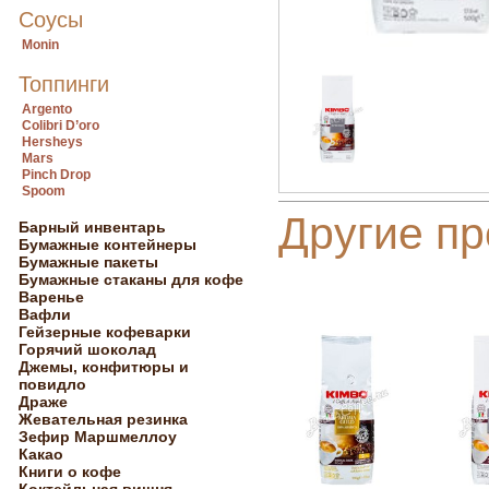
Соусы
Monin
Топпинги
Argento
Colibri D’oro
Hersheys
Mars
Pinch Drop
Spoom
Другие пр
Барный инвентарь
Бумажные контейнеры
Бумажные пакеты
Бумажные стаканы для кофе
Варенье
Вафли
Гейзерные кофеварки
Горячий шоколад
Джемы, конфитюры и
повидло
Драже
Жевательная резинка
Зефир Маршмеллоу
Какао
Книги о кофе