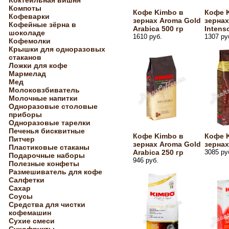
Коктейльная вишня
Компоты
Кофе Kimbo в
Кофе 
Кофеварки
зернах Aroma Gold
зернах
Кофейные зёрна в
Arabica 500 гр
Intens
шоколаде
1610 руб.
1307 ру
Кофемолки
Крышки для одноразовых
стаканов
Ложки для кофе
Мармелад
Мед
Молоковзбиватель
Молочные напитки
Одноразовые столовые
приборы
Одноразовые тарелки
Печенья бисквитные
Кофе Kimbo в
Кофе 
Питчер
зернах Aroma Gold
зернах
Пластиковые стаканы
Arabica 250 гр
3085 ру
Подарочные наборы
946 руб.
Полезные конфеты
Размешиватель для кофе
Салфетки
Сахар
Соусы
Средства для чистки
кофемашин
Сухие смеси