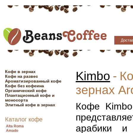
Достав
Кофе в зернах
Kimbo
-
Ко
Кофе на развес
Ароматизированный кофе
зернах Ar
Кофе без кофеина
Органический кофе
Плантационный кофе и
моносорта
Кофе Kimbo
Элитный кофе в зернах
представл
Каталог кофе
арабики и
Alta Roma
Amado