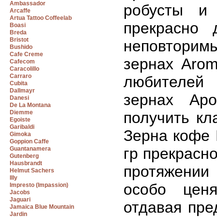
Ambassador
робусты и 
Arcaffe
Artua Tattoo Coffeelab
прекрасно 
Boasi
Breda
Bristot
неповторим
Bushido
Cafe Creme
зернах Arom
Cafecom
Caracolillo
Carraro
любителей 
Cubita
Dallmayr
зернах Ар
Danesi
De La Montana
Diemme
получить кл
Egoiste
Garibaldi
Зерна кофе 
Gimoka
Goppion Caffe
гр прекрасн
Guantanamera
Gutenberg
Hausbrandt
протяжении
Helmut Sachers
Illy
особо цен
Impresto (Impassion)
Jacobs
Jaguari
отдавая пре
Jamaica Blue Mountain
Jardin