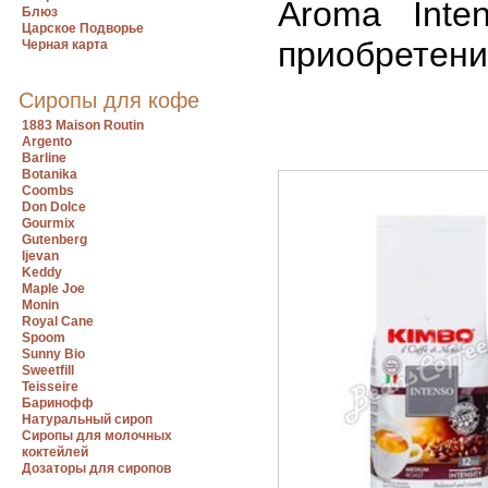
Aroma Inte
Блюз
Царское Подворье
приобретени
Черная карта
Сиропы для кофе
1883 Maison Routin
Argento
Barline
Botanika
Coombs
Don Dolce
Gourmix
Gutenberg
Ijevan
Keddy
Maple Joe
Monin
Royal Cane
Spoom
Sunny Bio
Sweetfill
Teisseire
Баринофф
Натуральный сироп
Сиропы для молочных
коктейлей
Дозаторы для сиропов