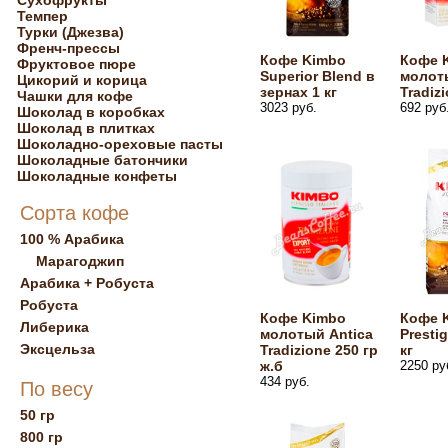
Сухофрукты
Темпер
Турки (Джезва)
Френч-прессы
Кофе Kimbo
Кофе 
Фруктовое пюре
Superior Blend в
молот
Цикорий и корица
зернах 1 кг
Tradiz
Чашки для кофе
3023 руб.
692 руб
Шоколад в коробках
Шоколад в плитках
Шоколадно-ореховые пасты
Шоколадные батончики
Шоколадные конфеты
Сорта кофе
100 % Арабика
Марагоджип
Арабика + Робуста
Робуста
Кофе Kimbo
Кофе 
Либерика
молотый Antica
Presti
Эксцельза
Tradizione 250 гр
кг
ж.б
2250 ру
434 руб.
По весу
50 гр
800 гр