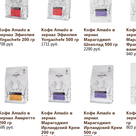
Кофе Amado в
Кофе Amado в
Кофе Amado в
Коф
зернах Эфиопия
зернах Эфиопия
зернах
зерн
Yirgachefe 200 гр
Yorgachefe 500 гр
Марагоджип
Мар
708 руб.
1711 руб.
Шоколад 500 гр
Фра
2290 руб.
вани
940 р
Кофе Amado в
Кофе Amado в
Кофе Amado в
Коф
зернах Амаретто
зернах
зернах
зерн
200 гр
Марагоджип
Марагоджип
гр
595 руб.
Ирландский Крем
Ирландский Крем
803 р
200 гр
500 гр