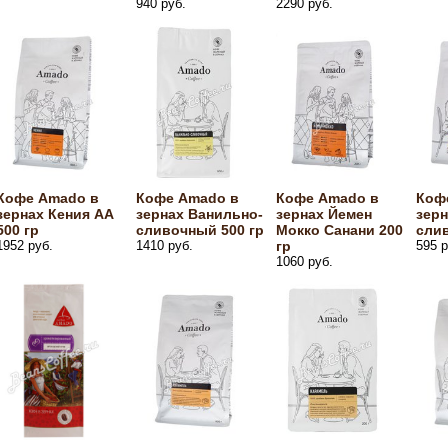
940 руб.
2290 руб.
Кофе Amado в
Кофе Amado в
Кофе Amado в
Коф
зернах Кения AA
зернах Ванильно-
зернах Йемен
зерн
500 гр
сливочный 500 гр
Мокко Санани 200
слив
1952 руб.
1410 руб.
гр
595 р
1060 руб.