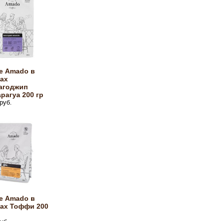
е Amado в
ах
агоджип
рагуа 200 гр
руб.
е Amado в
нах Тоффи 200