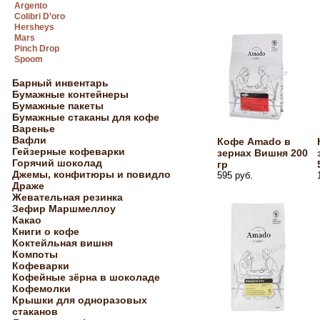
Argento
Colibri D’oro
Hersheys
Mars
Pinch Drop
Spoom
Барный инвентарь
Бумажные контейнеры
Бумажные пакеты
Бумажные стаканы для кофе
Варенье
Вафли
Кофе Amado в
Гейзерные кофеварки
зернах Вишня 200
Горячий шоколад
гр
Джемы, конфитюры и повидло
595 руб.
Драже
Жевательная резинка
Зефир Маршмеллоу
Какао
Книги о кофе
Коктейльная вишня
Компоты
Кофеварки
Кофейные зёрна в шоколаде
Кофемолки
Крышки для одноразовых
стаканов