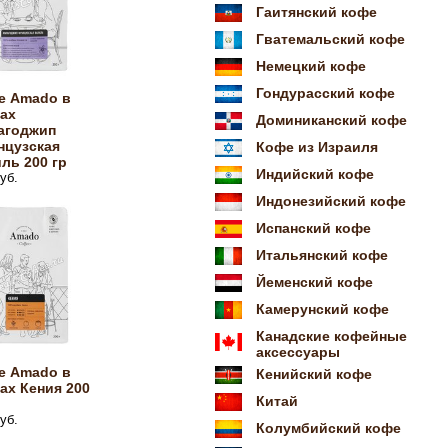
Гаитянский кофе
Гватемальский кофе
Немецкий кофе
Гондурасский кофе
е Amado в
ах
Доминиканский кофе
агоджип
нцузская
Кофе из Израиля
ль 200 гр
Индийский кофе
уб.
Индонезийский кофе
Испанский кофе
Итальянский кофе
Йеменский кофе
Камерунский кофе
Канадские кофейные
аксессуары
е Amado в
Кенийский кофе
ах Кения 200
Китай
уб.
Колумбийский кофе