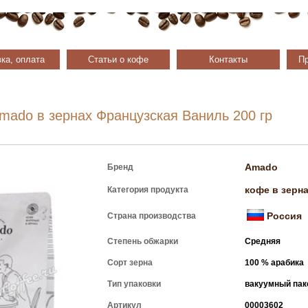
ка, оплата
Статьи о кофе
Контакты
Пр
mado в зернах Французская Ваниль 200 гр
Amado
Бренд
кофе в зерн
Категория продукта
Россия
Страна производства
Степень обжарки
Средняя
Сорт зерна
100 % арабика
Тип упаковки
вакуумный пак
Артикул
00003602