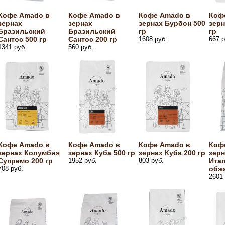
Кофе Amado в
Кофе Amado в
Кофе Amado в
Коф
зернах
зернах
зернах Бурбон 500
зерн
Бразильский
Бразильский
гр
гр
Сантос 500 гр
Сантос 200 гр
1608 руб.
667 р
1341 руб.
560 руб.
Кофе Amado в
Кофе Amado в
Кофе Amado в
Коф
зернах Колумбия
зернах Куба 500 гр
зернах Куба 200 гр
зерн
Супремо 200 гр
1952 руб.
803 руб.
Ита
708 руб.
обжа
2601 