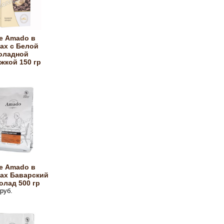
е Amado в
ах с Белой
оладной
жкой 150 гр
е Amado в
нах Баварский
лад 500 гр
руб.