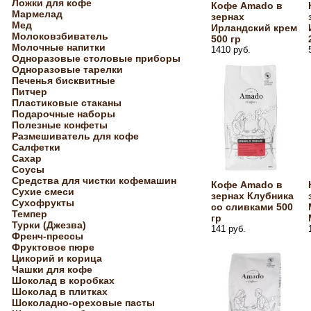
Ложки для кофе
Кофе Amado в
Мармелад
зернах
Мед
Ирландский крем
Молоковзбиватель
500 гр
Молочные напитки
1410 руб.
Одноразовые столовые приборы
Одноразовые тарелки
Печенья бисквитные
Питчер
Пластиковые стаканы
Подарочные наборы
Полезные конфеты
Размешиватель для кофе
Салфетки
Сахар
Соусы
Средства для чистки кофемашин
Кофе Amado в
Сухие смеси
зернах Клубника
Сухофрукты
со сливками 500
Темпер
гр
Турки (Джезва)
141 руб.
Френч-прессы
Фруктовое пюре
Цикорий и корица
Чашки для кофе
Шоколад в коробках
Шоколад в плитках
Шоколадно-ореховые пасты