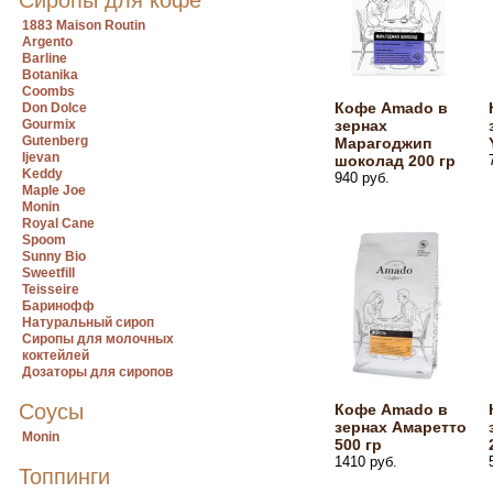
Сиропы для кофе
1883 Maison Routin
Argento
Barline
Botanika
Coombs
Кофе Amado в
Don Dolce
Gourmix
зернах
Gutenberg
Марагоджип
Ijevan
шоколад 200 гр
Keddy
940 руб.
Maple Joe
Monin
Royal Cane
Spoom
Sunny Bio
Sweetfill
Teisseire
Баринофф
Натуральный сироп
Сиропы для молочных
коктейлей
Дозаторы для сиропов
Соусы
Кофе Amado в
зернах Амаретто
Monin
500 гр
1410 руб.
Топпинги