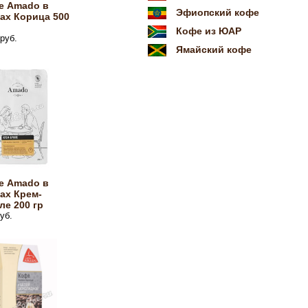
е Amado в
Эфиопский кофе
ах Корица 500
Кофе из ЮАР
руб.
Ямайский кофе
е Amado в
ах Крем-
е 200 гр
уб.