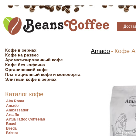
Достав
Кофе в зернах
Amado
-
Кофе A
Кофе на развес
Ароматизированный кофе
Кофе без кофеина
Органический кофе
Плантационный кофе и моносорта
Элитный кофе в зернах
Каталог кофе
Alta Roma
Amado
Ambassador
Arcaffe
Artua Tattoo Coffeelab
Boasi
Breda
Bristot