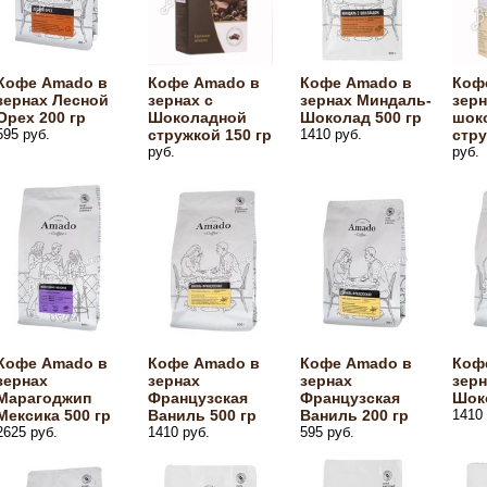
Кофе Amado в
Кофе Amado в
Кофе Amado в
Коф
зернах Лесной
зернах с
зернах Миндаль-
зерн
Орех 200 гр
Шоколадной
Шоколад 500 гр
шок
595 руб.
стружкой 150 гр
1410 руб.
стру
руб.
руб.
Кофе Amado в
Кофе Amado в
Кофе Amado в
Коф
зернах
зернах
зернах
зер
Марагоджип
Французская
Французская
Шоко
Мексика 500 гр
Ваниль 500 гр
Ваниль 200 гр
1410 
2625 руб.
1410 руб.
595 руб.