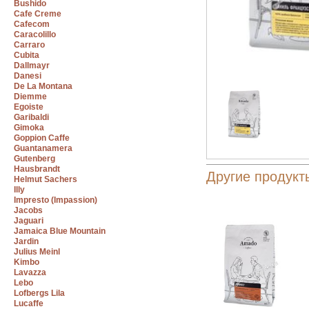
Bushido
Cafe Creme
Cafecom
Caracolillo
Carraro
Cubita
Dallmayr
Danesi
De La Montana
Diemme
Egoiste
Garibaldi
Gimoka
Goppion Caffe
Guantanamera
Gutenberg
Hausbrandt
Другие продук
Helmut Sachers
Illy
Impresto (Impassion)
Jacobs
Jaguari
Jamaica Blue Mountain
Jardin
Julius Meinl
Kimbo
Lavazza
Lebo
Lofbergs Lila
Lucaffe