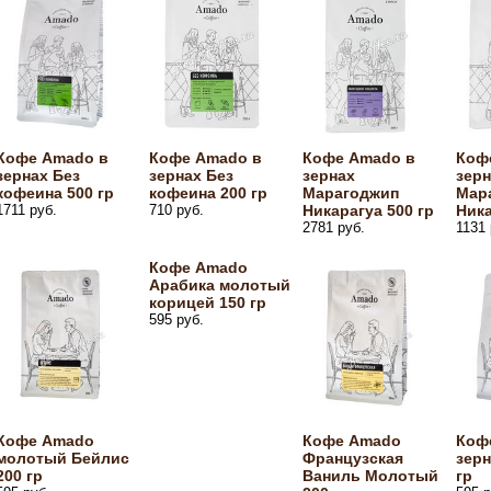
Кофе Amado в
Кофе Amado в
Кофе Amado в
Коф
зернах Без
зернах Без
зернах
зерн
кофеина 500 гр
кофеина 200 гр
Марагоджип
Мар
1711 руб.
710 руб.
Никарагуа 500 гр
Ника
2781 руб.
1131 
Кофе Amado
Арабика молотый
корицей 150 гр
595 руб.
Кофе Amado
Кофе Amado
Коф
молотый Бейлис
Французская
зер
200 гр
Ваниль Молотый
гр