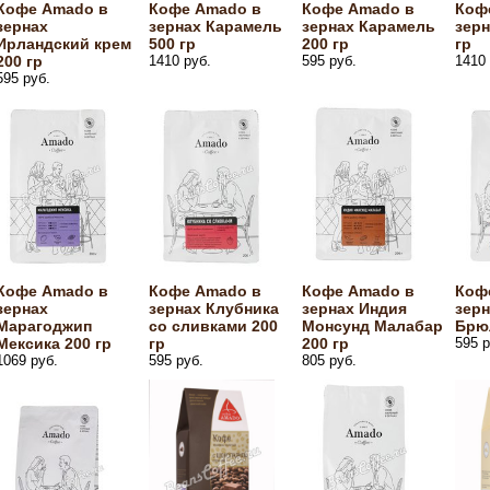
Кофе Amado в
Кофе Amado в
Кофе Amado в
Коф
зернах
зернах Карамель
зернах Карамель
зерн
Ирландский крем
500 гр
200 гр
гр
200 гр
1410 руб.
595 руб.
1410 
595 руб.
Кофе Amado в
Кофе Amado в
Кофе Amado в
Коф
зернах
зернах Клубника
зернах Индия
зерн
Марагоджип
со сливками 200
Монсунд Малабар
Брюл
Мексика 200 гр
гр
200 гр
595 р
1069 руб.
595 руб.
805 руб.