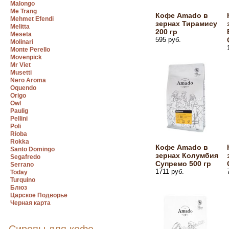
Malongo
Me Trang
Кофе Amado в
Mehmet Efendi
зернах Тирамису
Melitta
200 гр
Meseta
595 руб.
Molinari
Monte Perello
Movenpick
Mr Viet
Musetti
Nero Aroma
Oquendo
Origo
Owl
Paulig
Pellini
Poli
Rioba
Rokka
Кофе Amado в
Santo Domingo
зернах Колумбия
Segafredo
Супремо 500 гр
Serrano
1711 руб.
Today
Turquino
Блюз
Царское Подворье
Черная карта