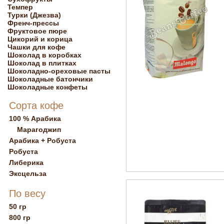
Темпер
Турки (Джезва)
Френч-прессы
Фруктовое пюре
Цикорий и корица
Чашки для кофе
Шоколад в коробках
Шоколад в плитках
Шоколадно-ореховые пасты
Шоколадные батончики
Шоколадные конфеты
Сорта кофе
100 % Арабика
Марагоджип
Арабика + Робуста
Робуста
Либерика
Эксцельза
По весу
50 гр
800 гр