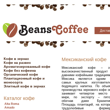
Достав
Кофе в зернах
Мексиканский кофе
Кофе на развес
Ароматизированный кофе
Мексиканский кофе – э
Кофе без кофеина
высококачественный продукт
Органический кофе
давними кофейными традициям
Плантационный кофе и
Мексика является одним 
моносорта
самых крупных изготовител
Элитный кофе в зернах
бодрящего напитка. По объе
производства зернового кофе о
занимает четвертое место
мире, по экспорту – пято
Каталог кофе
обогнав даже Бразили
Alta Roma
Площадь плантаций, на котор
Amado
трудолюбивые ферме