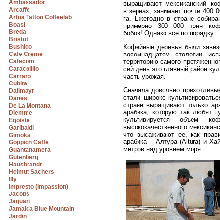
Ambassador
выращивают мексиканский ко
Arcaffe
в зернах, занимает почти 400 0
Artua Tattoo Coffeelab
га. Ежегодно в стране собира
Boasi
примерно 300 000 тонн коф
Breda
бобов! Однако все по порядку…
Bristot
Bushido
Кофейные деревья были завез
Cafe Creme
восемнадцатом столетии ис
Cafecom
территорию самого протяженног
Caracolillo
сей день это главный район ку
Carraro
часть урожая.
Cubita
Сначала довольно прихотливые
Dallmayr
стали широко культивироватьс
Danesi
стране выращивают только ара
De La Montana
арабика, которую так любят г
Diemme
культивируется объем ко
Egoiste
высококачественного мексиканс
Garibaldi
что высаживают ее, как прав
Gimoka
арабика – Алтура (Altura) и Ха
Goppion Caffe
метров над уровнем моря.
Guantanamera
Gutenberg
Hausbrandt
Helmut Sachers
Illy
Impresto (Impassion)
Jacobs
Jaguari
Jamaica Blue Mountain
Jardin