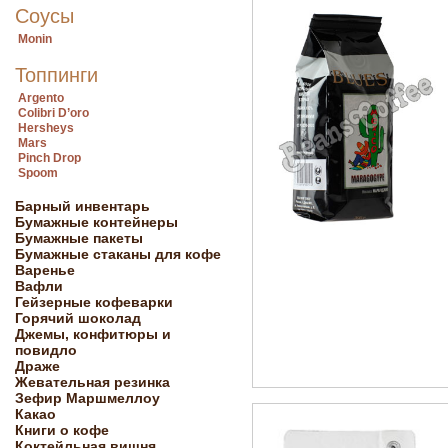
Соусы
Monin
Топпинги
Argento
Colibri D’oro
Hersheys
Mars
Pinch Drop
Spoom
Барный инвентарь
Бумажные контейнеры
Бумажные пакеты
Бумажные стаканы для кофе
Варенье
Вафли
Гейзерные кофеварки
Горячий шоколад
Джемы, конфитюры и
повидло
Драже
Жевательная резинка
Зефир Маршмеллоу
Какао
Книги о кофе
Коктейльная вишня