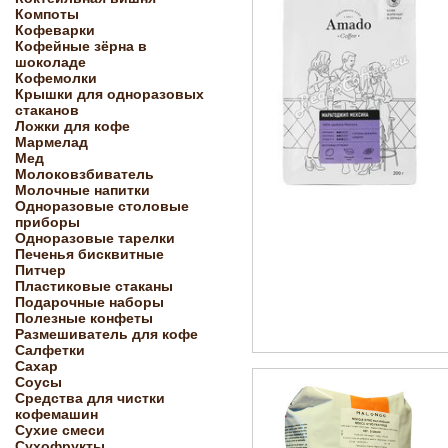
Компоты
Кофеварки
Кофейные зёрна в
шоколаде
Кофемолки
Крышки для одноразовых
стаканов
Ложки для кофе
Мармелад
Мед
Молоковзбиватель
Молочные напитки
Одноразовые столовые
приборы
Одноразовые тарелки
Печенья бисквитные
Питчер
Пластиковые стаканы
Подарочные наборы
Полезные конфеты
Размешиватель для кофе
Салфетки
Сахар
Соусы
Средства для чистки
кофемашин
Сухие смеси
Сухофрукты