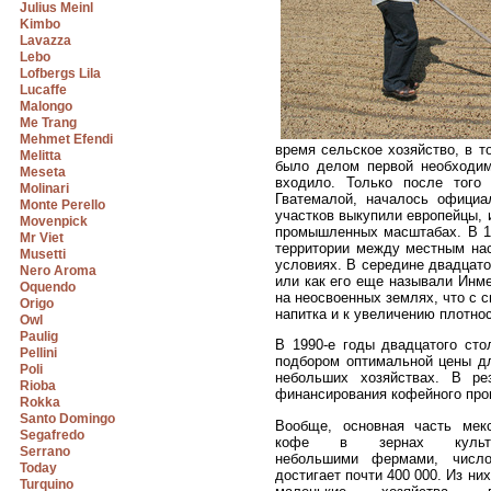
Julius Meinl
Kimbo
Lavazza
Lebo
Lofbergs Lila
Lucaffe
Malongo
Me Trang
Mehmet Efendi
время сельское хозяйство, в т
Melitta
было делом первой необходимо
Meseta
входило. Только после того
Molinari
Гватемалой, началось официа
Monte Perello
участков выкупили европейцы, 
Movenpick
промышленных масштабах. В 19
Mr Viet
территории между местным нас
Musetti
условиях. В середине двадцат
Nero Aroma
или как его еще называли Инм
Oquendo
на неосвоенных землях, что с
Origo
напитка и к увеличению плотно
Owl
Paulig
В 1990-е годы двадцатого сто
Pellini
подбором оптимальной цены дл
Poli
небольших хозяйствах. В ре
Rioba
финансирования кофейного прои
Rokka
Santo Domingo
Вообще, основная часть мекс
Segafredo
кофе в зернах культив
Serrano
небольшими фермами, число
Today
достигает почти 400 000. Из них
Turquino