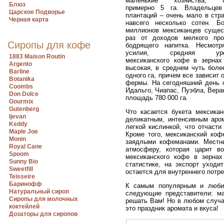
маленькие хозяйства, п
Блюз
примерно 5 га. Владельцев
Царское Подворье
плантаций – очень мало в стра
Черная карта
навсего несколько сотен. Б
миллионов мексиканцев сущес
раз от доходов мелкого про
Сиропы для кофе
бодрящего напитка. Несмот
усилия, средняя урож
1883 Maison Routin
мексиканского кофе в зернах
Argento
высокая, в среднем чуть боле
Barline
одного га, причем все зависит 
Botanika
фермы. На сегодняшний день о
Coombs
Идальго, Чиапас, Пуэбла, Вер
Don Dolce
площадь 780 000 га.
Gourmix
Gutenberg
Что касается букета мексикан
Ijevan
деликатным, интенсивным аро
Keddy
легкой кислинкой, что отчаст
Maple Joe
Кроме того, мексиканский коф
Monin
заядлыми кофеманами. Местные
Royal Cane
атмосферу, которая царит в
Spoom
мексиканского кофе в зерна
Sunny Bio
статистике, на экспорт уход
Sweetfill
остается для внутреннего потр
Teisseire
Баринофф
К самым популярным и любим
Натуральный сироп
следующие представители: мар
Сиропы для молочных
решать Вам! Но в любом случа
коктейлей
это праздник аромата и вкуса!
Дозаторы для сиропов