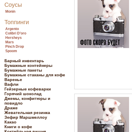
Соусы
Monin
Топпинги
Argento
Colibri D’oro
Hersheys
Mars
Pinch Drop
Spoom
Барный инвентарь
Бумажные контейнеры
Бумажные пакеты
Бумажные стаканы для кофе
Варенье
Вафли
Гейзерные кофеварки
Горячий шоколад
Джемы, конфитюры и
повидло
Драже
Жевательная резинка
Зефир Маршмеллоу
Какао
Книги о кофе
Коктейльная вишня