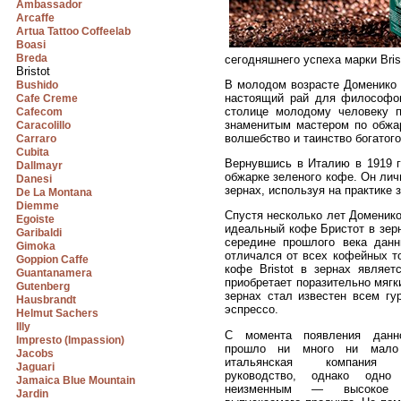
Ambassador
Arcaffe
Artua Tattoo Coffeelab
Boasi
Breda
сегодняшнего успеха марки Bris
Bristot
В молодом возрасте Доменико 
Bushido
настоящий рай для философов
Cafe Creme
столице молодому человеку п
Cafecom
знаменитым мастером по обжа
Caracolillo
волшебство и таинство богатог
Carraro
Cubita
Вернувшись в Италию в 1919 г
Dallmayr
обжарке зеленого кофе. Он лич
Danesi
зернах, используя на практике 
De La Montana
Diemme
Спустя несколько лет Доменико
Egoiste
идеальный кофе Бристот в зер
Garibaldi
середине прошлого века данн
Gimoka
отличался от всех кофейных т
Goppion Caffe
кофе Bristot в зернах являет
Guantanamera
приобретает поразительно мягк
Gutenberg
зернах стал известен всем гу
Hausbrandt
эспрессо.
Helmut Sachers
Illy
С момента появления данн
Impresto (Impassion)
прошло ни много ни мало
Jacobs
итальянская компания 
Jaguari
руководство, однако одно 
Jamaica Blue Mountain
неизменным — высокое к
Jardin