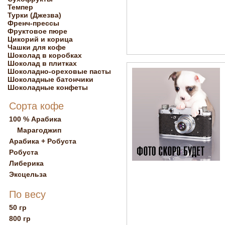
Темпер
Турки (Джезва)
Френч-прессы
Фруктовое пюре
Цикорий и корица
Чашки для кофе
Шоколад в коробках
Шоколад в плитках
Шоколадно-ореховые пасты
Шоколадные батончики
Шоколадные конфеты
Сорта кофе
100 % Арабика
Марагоджип
Арабика + Робуста
Робуста
Либерика
Эксцельза
По весу
50 гр
800 гр