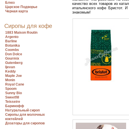
Блюз
качество всех товаров из кат
Царское Подворье
итальянского кофе Бристот. И
Черная карта
знакомым!
Сиропы для кофе
1883 Maison Routin
Argento
Barline
Botanika
Coombs
Don Dolce
Gourmix
Gutenberg
Ijevan
Keddy
Maple Joe
Monin
Royal Cane
Spoom
Sunny Bio
Sweetfill
Teisseire
Баринофф
Натуральный сироп
Сиропы для молочных
коктейлей
Дозаторы для сиропов