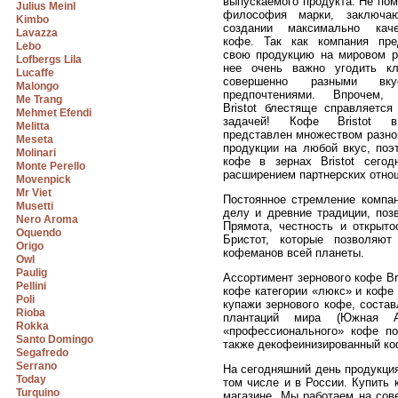
выпускаемого продукта. Не по
Julius Meinl
философия марки, заключа
Kimbo
создании максимально каче
Lavazza
кофе. Так как компания пре
Lebo
свою продукцию на мировом р
Lofbergs Lila
нее очень важно угодить к
Lucaffe
совершенно разными вк
Malongo
предпочтениями. Впрочем, 
Me Trang
Bristot блестяще справляется
Mehmet Efendi
задачей! Кофе Bristot 
Melitta
представлен множеством разно
Meseta
продукции на любой вкус, поэ
Molinari
кофе в зернах Bristot сегод
Monte Perello
расширением партнерских отнош
Movenpick
Mr Viet
Постоянное стремление компан
Musetti
делу и древние традиции, поз
Nero Aroma
Прямота, честность и открыт
Oquendo
Бристот, которые позволяю
Origo
кофеманов всей планеты.
Owl
Paulig
Ассортимент зернового кофе Br
Pellini
кофе категории «люкс» и кофе
Poli
купажи зернового кофе, соста
Rioba
плантаций мира (Южная А
Rokka
«профессионального» кофе по
Santo Domingo
также декофеинизированный ко
Segafredo
Serrano
На сегодняшний день продукция
Today
том числе и в России. Купить 
Turquino
магазине. Мы работаем на сов