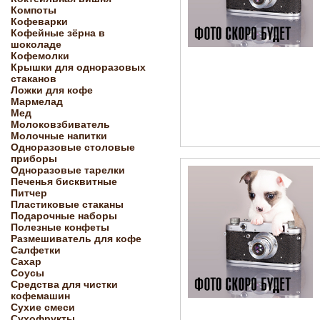
Компоты
Кофеварки
Кофейные зёрна в
шоколаде
Кофемолки
Крышки для одноразовых
стаканов
Ложки для кофе
Мармелад
Мед
Молоковзбиватель
Молочные напитки
Одноразовые столовые
приборы
Одноразовые тарелки
Печенья бисквитные
Питчер
Пластиковые стаканы
Подарочные наборы
Полезные конфеты
Размешиватель для кофе
Салфетки
Сахар
Соусы
Средства для чистки
кофемашин
Сухие смеси
Сухофрукты