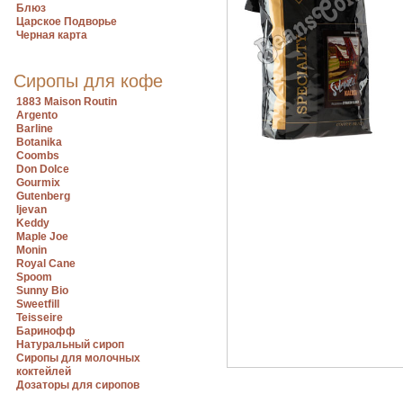
Блюз
Царское Подворье
Черная карта
Сиропы для кофе
1883 Maison Routin
Argento
Barline
Botanika
Coombs
Don Dolce
Gourmix
Gutenberg
Ijevan
Keddy
Maple Joe
Monin
Royal Cane
Spoom
Sunny Bio
Sweetfill
Teisseire
Баринофф
Натуральный сироп
Сиропы для молочных
коктейлей
Дозаторы для сиропов