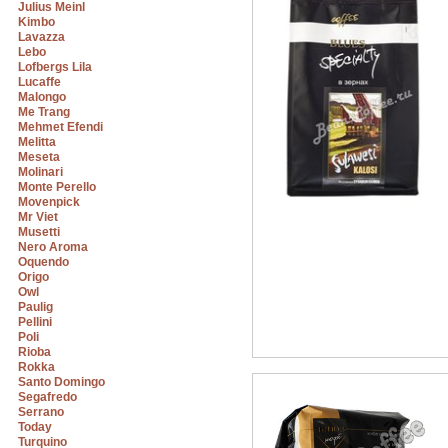
Julius Meinl
Kimbo
Lavazza
Lebo
Lofbergs Lila
Lucaffe
Malongo
Me Trang
Mehmet Efendi
Melitta
Meseta
Molinari
Monte Perello
Movenpick
Mr Viet
Musetti
Nero Aroma
Oquendo
Origo
Owl
Paulig
Pellini
Poli
Rioba
Rokka
Santo Domingo
Segafredo
Serrano
Today
Turquino