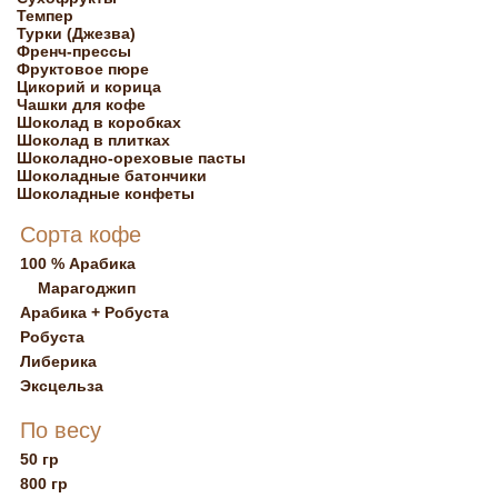
Темпер
Турки (Джезва)
Френч-прессы
Фруктовое пюре
Цикорий и корица
Чашки для кофе
Шоколад в коробках
Шоколад в плитках
Шоколадно-ореховые пасты
Шоколадные батончики
Шоколадные конфеты
Сорта кофе
100 % Арабика
Марагоджип
Арабика + Робуста
Робуста
Либерика
Эксцельза
По весу
50 гр
800 гр