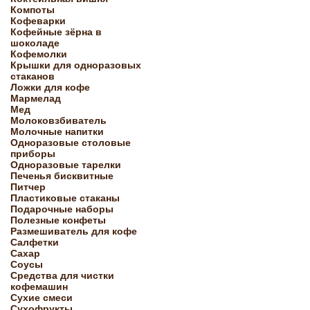
Компоты
Кофеварки
Кофейные зёрна в
шоколаде
Кофемолки
Крышки для одноразовых
стаканов
Ложки для кофе
Мармелад
Мед
Молоковзбиватель
Молочные напитки
Одноразовые столовые
приборы
Одноразовые тарелки
Печенья бисквитные
Питчер
Пластиковые стаканы
Подарочные наборы
Полезные конфеты
Размешиватель для кофе
Салфетки
Сахар
Соусы
Средства для чистки
кофемашин
Сухие смеси
Сухофрукты