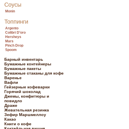
Соусы
Monin
Топпинги
Argento
Colibri D’oro
Hersheys
Mars
Pinch Drop
Spoom
Барный инвентарь
Бумажные контейнеры
Бумажные пакеты
Бумажные стаканы для кофе
Варенье
Вафли
Гейзерные кофеварки
Горячий шоколад
Джемы, конфитюры и
повидло
Драже
Жевательная резинка
Зефир Маршмеллоу
Какао
Книги о кофе
Коктейльная вишня