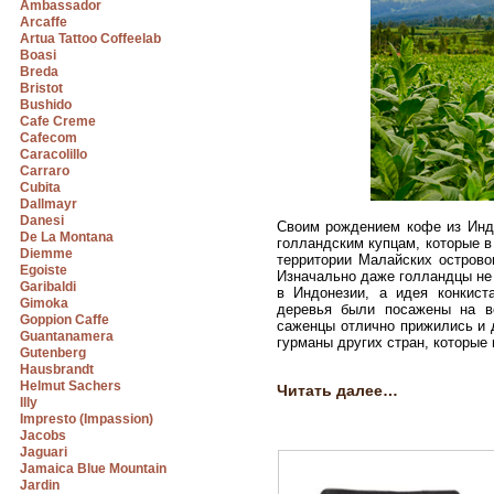
Ambassador
Arcaffe
Artua Tattoo Coffeelab
Boasi
Breda
Bristot
Bushido
Cafe Creme
Cafecom
Caracolillo
Carraro
Cubita
Dallmayr
Danesi
Своим рождением кофе из Индо
De La Montana
голландским купцам, которые в
Diemme
территории Малайских островов
Egoiste
Изначально даже голландцы не 
Garibaldi
в Индонезии, а идея конкист
Gimoka
деревья были посажены на вс
Goppion Caffe
саженцы отлично прижились и 
Guantanamera
гурманы других стран, которые
Gutenberg
Hausbrandt
Helmut Sachers
Читать далее…
Illy
Impresto (Impassion)
Jacobs
Jaguari
Jamaica Blue Mountain
Jardin