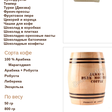
Темпер
Турки (Джезва)
Френч-прессы
Фруктовое пюре
Цикорий и корица
Чашки для кофе
Шоколад в коробках
Шоколад в плитках
Шоколадно-ореховые пасты
Шоколадные батончики
Шоколадные конфеты
Сорта кофе
100 % Арабика
Марагоджип
Арабика + Робуста
Робуста
Либерика
Эксцельза
По весу
50 гр
800 гр