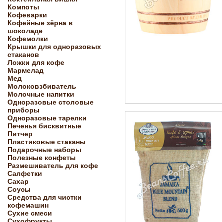
Компоты
Кофеварки
Кофейные зёрна в
шоколаде
Кофемолки
Крышки для одноразовых
стаканов
Ложки для кофе
Мармелад
Мед
Молоковзбиватель
Молочные напитки
Одноразовые столовые
приборы
Одноразовые тарелки
Печенья бисквитные
Питчер
Пластиковые стаканы
Подарочные наборы
Полезные конфеты
Размешиватель для кофе
Салфетки
Сахар
Соусы
Средства для чистки
кофемашин
Сухие смеси
Сухофрукты