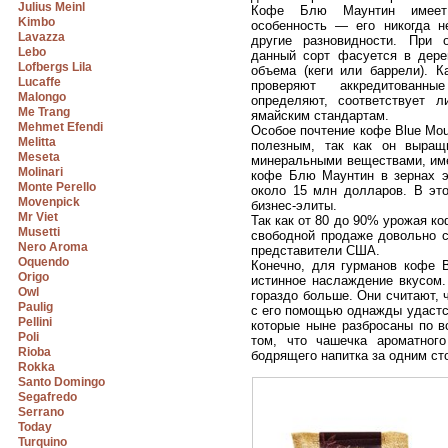
Julius Meinl
Кофе Блю Маунтин имеет
Kimbo
особенность — его никогда н
Lavazza
другие разновидности. При 
Lebo
данный сорт фасуется в дере
Lofbergs Lila
объема (кеги или баррели). К
Lucaffe
проверяют аккредитованны
Malongo
определяют, соответствует л
Me Trang
ямайским стандартам.
Mehmet Efendi
Особое почтение кофе Blue Mou
Melitta
полезным, так как он выращ
Meseta
минеральными веществами, име
Molinari
кофе Блю Маунтин в зернах эк
Monte Perello
около 15 млн долларов. В это
Movenpick
бизнес-элиты.
Mr Viet
Так как от 80 до 90% урожая ко
Musetti
свободной продаже довольно с
Nero Aroma
представители США.
Oquendo
Конечно, для гурманов кофе B
Origo
истинное наслаждение вкусом.
Owl
гораздо больше. Они считают,
Paulig
с его помощью однажды удастс
Pellini
которые ныне разбросаны по в
Poli
том, что чашечка ароматного
Rioba
бодрящего напитка за одним ст
Rokka
Santo Domingo
Segafredo
Serrano
Today
Turquino