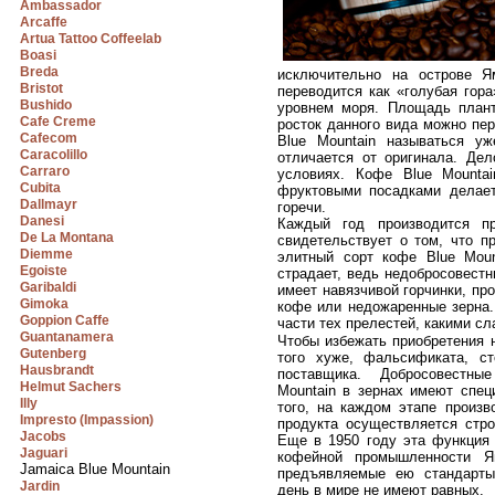
Ambassador
Arcaffe
Artua Tattoo Coffeelab
Boasi
Breda
исключительно на острове Я
Bristot
переводится как «голубая гор
Bushido
уровнем моря. Площадь плант
Cafe Creme
росток данного вида можно пе
Cafecom
Blue Mountain называться уж
Caracolillo
отличается от оригинала. Де
Carraro
условиях. Кофе Blue Mounta
Cubita
фруктовыми посадками делает 
Dallmayr
горечи.
Danesi
Каждый год производится п
De La Montana
свидетельствует о том, что п
Diemme
элитный сорт кофе Blue Moun
Egoiste
страдает, ведь недобросовестн
Garibaldi
имеет навязчивой горчинки, п
Gimoka
кофе или недожаренные зерна.
Goppion Caffe
части тех прелестей, какими сл
Guantanamera
Чтобы избежать приобретения н
Gutenberg
того хуже, фальсификата, ст
Hausbrandt
поставщика. Добросовестн
Helmut Sachers
Mountain в зернах имеют спец
Illy
того, на каждом этапе произв
Impresto (Impassion)
продукта осуществляется стро
Jacobs
Еще в 1950 году эта функция
Jaguari
кофейной промышленности Ям
Jamaica Blue Mountain
предъявляемые ею стандарты
Jardin
день в мире не имеют равных.