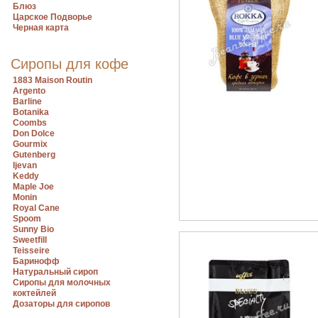
Блюз
Царское Подворье
Черная карта
Сиропы для кофе
1883 Maison Routin
Argento
Barline
Botanika
Coombs
Don Dolce
Gourmix
Gutenberg
Ijevan
Keddy
Maple Joe
Monin
Royal Cane
Spoom
Sunny Bio
Sweetfill
Teisseire
Баринофф
Натуральный сироп
Сиропы для молочных
коктейлей
Дозаторы для сиропов